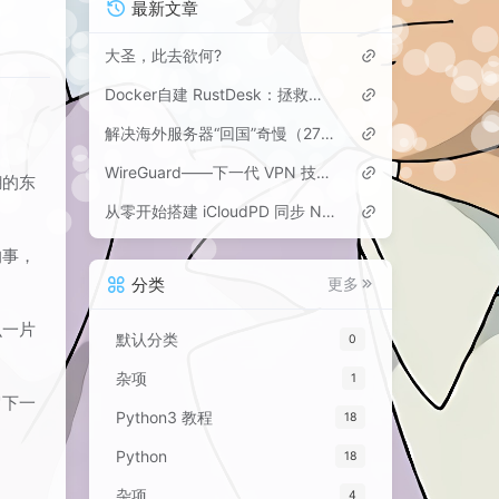
最新文章
大圣，此去欲何?
Docker自建 RustDesk：拯救海外党，告别Mac VNC卡顿与向日葵等“跨境收费”
解决海外服务器“回国”奇慢（27kbps）的终极方案：Hysteria 2 + 1Panel 多用户部署
WireGuard——下一代 VPN 技术的轻盈革命
糊的东
从零开始搭建 iCloudPD 同步 Nextcloud 的私有云解决方案
的事，
分类
更多
么一片
默认分类
0
杂项
1
留下一
Python3 教程
18
Python
18
杂项
4