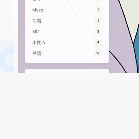
Mysql
2
前端
8
MV
3
小技巧
4
后端
51
标签
EXCEL
好文
Python
PHP
后端
VPN
音乐
前端
Mysql
Halo