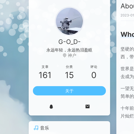
Abo
2023-01
Who
G-O_D-
坚硬
永远年轻，永远热泪盈眶
神户
西，
文章
分类
评论
世界
161
15
0
去成
一望
关于
简单
十年
片灿
音乐