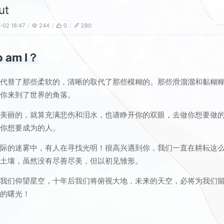
ut
-02 18:47
244
0
280
 am I？
的代替了那些柔软的，清晰的取代了那些模糊的。那些滑溜溜和黏糊
带你来到了世界的角落。
是美丽的，就算充满悲伤和泪水，也请睁开你的双眼，去做你想要做
为你想要成为的人。
无际的迷雾中，有人在寻找光明！很高兴遇到你，我们一直在耕耘这
的土壤，虽然没有尽善尽美，但以初见雏形。
前我们仰望星空，十年后我们将俯视大地，未来的天空，必将为我们
烂的曙光！