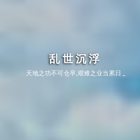
乱世沉浮
天地之功不可仓卒,艰难之业当累日月