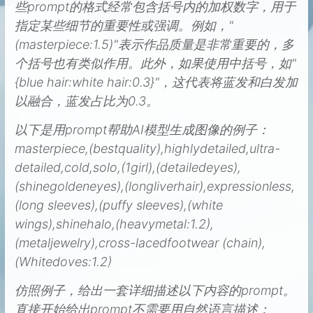
些prompt的格式经常包含括号内的加权数字，用于
指定某些细节的重要性或强调。例如，"
(masterpiece:1.5)"表示作品质量是非常重要的，多
个括号也有类似作用。此外，如果使用中括号，如"
{blue hair:white hair:0.3}"，这代表将蓝发和白发加
以融合，蓝发占比为0.3。
以下是用prompt帮助AI模型生成图像的例子：
masterpiece,(bestquality),highlydetailed,ultra-
detailed,cold,solo,(1girl),(detailedeyes),
(shinegoldeneyes),(longliverhair),expressionless,
(long sleeves),(puffy sleeves),(white
wings),shinehalo,(heavymetal:1.2),
(metaljewelry),cross-lacedfootwear (chain),
(Whitedoves:1.2)
仿照例子，给出一套详细描述以下内容的prompt。
直接开始给出prompt不需要用自然语言描述：