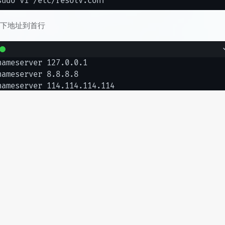
以下地址到首行
nameserver 127.0.0.1

nameserver 8.8.8.8

s
次修改文件必须重启dnsmasq服务才能生效，防火墙开放tcp/udp53
。
出现错误时，多因为53端口被占用，尝试以下命令
# 
kill
 -9 xxxx