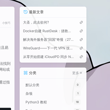
最新文章
大圣，此去欲何?
小技巧
Docker自建 RustDesk：拯救海外党，告别Mac VNC卡顿与向日葵等“跨境收费”
解决海外服务器“回国”奇慢（27kbps）的终极方案：Hysteria 2 + 1Panel 多用户部署
量且易
WireGuard——下一代 VPN 技术的轻盈革命
从零开始搭建 iCloudPD 同步 Nextcloud 的私有云解决方案
法找到
网站或
分类
更多
通过指
默认分类
0
杂项
1
Python3 教程
18