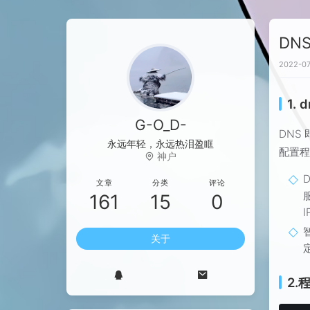
DN
2022-07
1.
G-O_D-
DNS
永远年轻，永远热泪盈眶
配置程
神户
文章
分类
评论
161
15
0
I
关于
2.