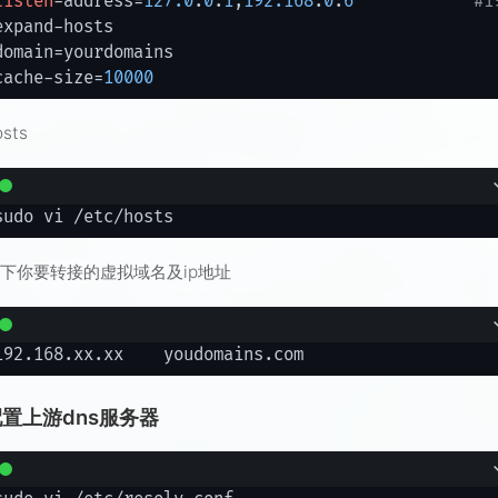
listen
-address=
127.0
.
0
.
1
,
192.168
.
0
.
6
#1
expand-hosts

domain=yourdomains

cache-size=
10000
sts
下你要转接的虚拟域名及ip地址
配置上游dns服务器