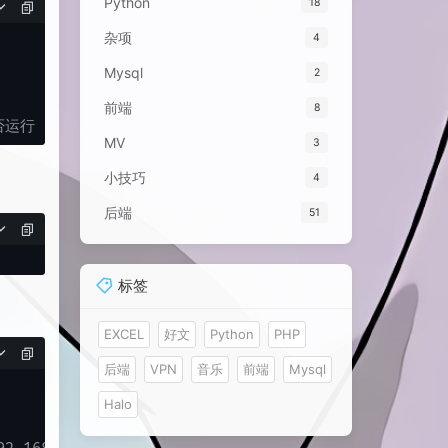
Python
18
杂项
4
Mysql
2
前端
8
否运行
MV
3
小技巧
4
后端
51
标签
EXCEL
好文
Python
PHP
后端
VPN
音乐
前端
Mysql
Halo