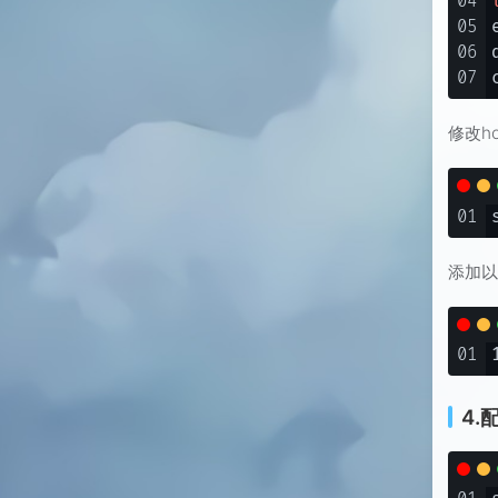
04
05
06
07
修改ho
01
添加以
01
4.