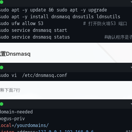
sudo apt -y update && sudo apt -y upgrade

sudo apt -y install dnsmasq dnsutils ldnsutils

sudo ufw allow 53		
# 打开防火墙53 端口
sudo service dnsmasq start

sudo service dnsmasq status		
#确认程序是
配置Dnsmasq
释下面7行
domain-needed

local
=
/yourdomains/