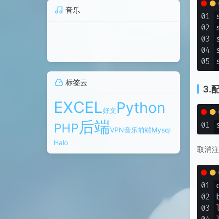
音乐
01
02
03
04
05
标签云
3.
EXCEL
Python
好文
后端
PHP
01
VPN
音乐
前端
Mysql
Halo
取消注
01
02
03