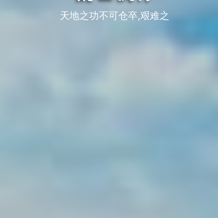
天地之功不可仓卒,艰难之业当累日