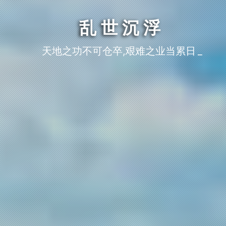
乱世沉浮
天地之功不可仓卒,艰难之业当累日月