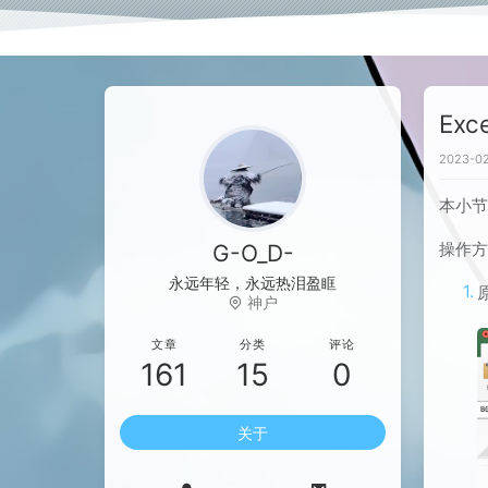
Exc
2023-02
本小
操作
G-O_D-
永远年轻，永远热泪盈眶
神户
文章
分类
评论
161
15
0
关于