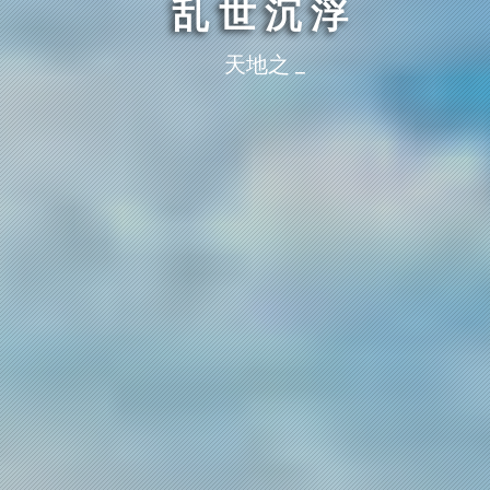
乱世沉浮
天地之