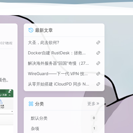
最新文章
大圣，此去欲何?
2021教程
Docker自建 RustDesk：拯救海外党，告别Mac VNC卡顿与向日葵等“跨境收费”
解决海外服务器“回国”奇慢（27kbps）的终极方案：Hysteria 2 + 1Panel 多用户部署
WireGuard——下一代 VPN 技术的轻盈革命
颜色。
从零开始搭建 iCloudPD 同步 Nextcloud 的私有云解决方案
分类
更多
默认分类
0
杂项
1