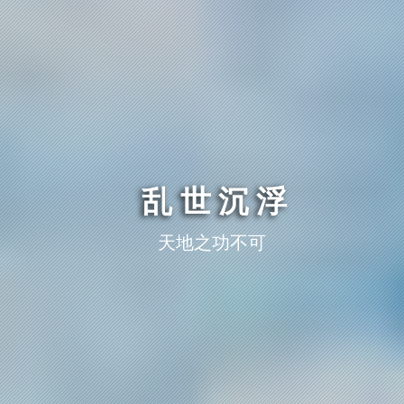
乱世沉浮
天地之功不可仓卒