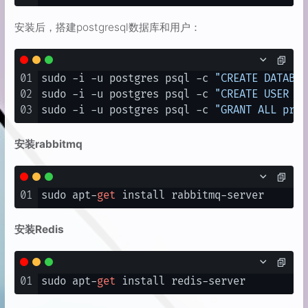
安装后，搭建postgresql数据库和用户：
01
sudo -i -u postgres psql -c 
"CREATE DATABAS
02
sudo -i -u postgres psql -c 
"CREATE USER on
03
sudo -i -u postgres psql -c 
"GRANT ALL priv
安装rabbitmq
01
sudo apt-
get
安装Redis
01
sudo apt-
get