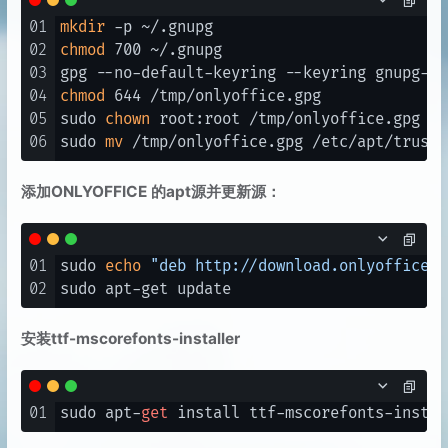
01
mkdir
02
chmod
 700 ~/.gnupg

03
04
chmod
 644 /tmp/onlyoffice.gpg

05
sudo 
chown
 root:root /tmp/onlyoffice.gpg

06
sudo 
mv
添加ONLYOFFICE 的apt源并更新源：
01
sudo 
echo
"deb http://download.onlyoffice.c
02
安装ttf-mscorefonts-installer
01
sudo apt-
get