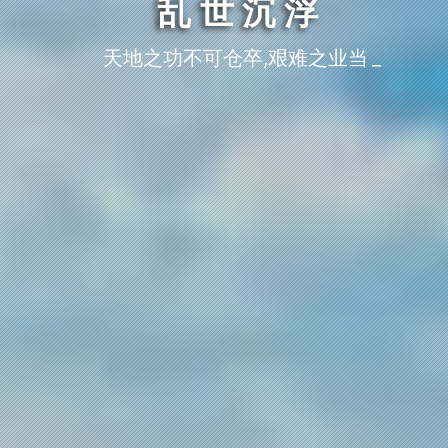
乱世沉浮
天地之功不可仓