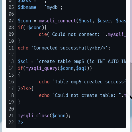
04
$pass
 = 
''
05
$dbname
 = 
'mydb'
;

06
07
$conn
 = 
mysqli_connect
(
$host
, 
$user
, 
$pass
,
08
if
(!
$conn
){

09
die
(
'Could not connect: '
.
mysqli_co
10
11
echo
'Connected successfully<br/>'
;

12
13
$sql
 = 
"create table emp5 (id INT AUTO_INCR
14
if
(
mysqli_query
(
$conn
,
$sql
))

15
{

16
echo
"Table emp5 created successful
17
}
else
{

18
echo
"Could not create table: "
.
mys
19
}

20
21
mysqli_close
(
$conn
22
?>