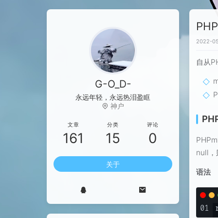
PHP
2022-05
自从P
m
G-O_D-
P
永远年轻，永远热泪盈眶
神户
PHP
文章
分类
评论
161
15
0
PHP
nul
关于
语法
01