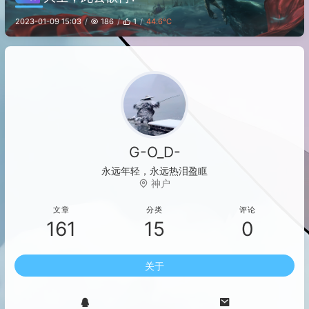
2023-01-09 15:03
186
1
44.6℃
G-O_D-
永远年轻，永远热泪盈眶
神户
文章
分类
评论
161
15
0
关于