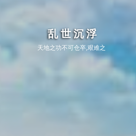
乱世沉浮
天地之功不可仓卒,艰难之业