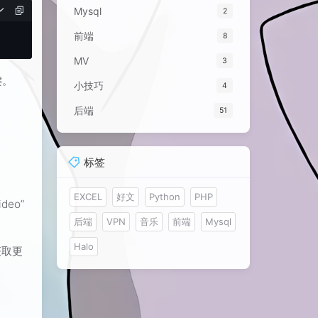
Mysql
2
前端
8
MV
3
键。
小技巧
4
后端
51
标签
EXCEL
好文
Python
PHP
deo”
后端
VPN
音乐
前端
Mysql
Halo
获取更