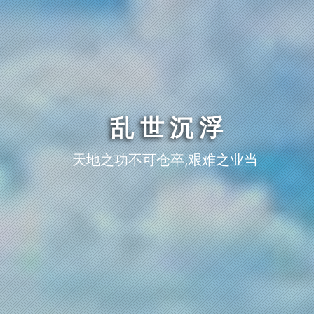
乱世沉浮
天地之功不可仓卒,艰难之业当累日月