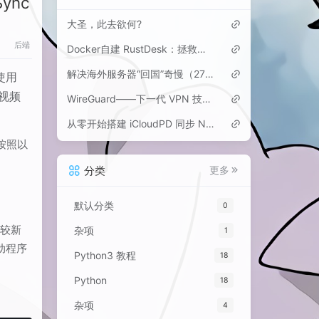
Sync
大圣，此去欲何?
后端
Docker自建 RustDesk：拯救海外党，告别Mac VNC卡顿与向日葵等“跨境收费”
解决海外服务器“回国”奇慢（27kbps）的终极方案：Hysteria 2 + 1Panel 多用户部署
使用
视频
WireGuard——下一代 VPN 技术的轻盈革命
从零开始搭建 iCloudPD 同步 Nextcloud 的私有云解决方案
以按照以
分类
更多
默认分类
0
持较新
杂项
1
驱动程序
Python3 教程
18
Python
18
杂项
4