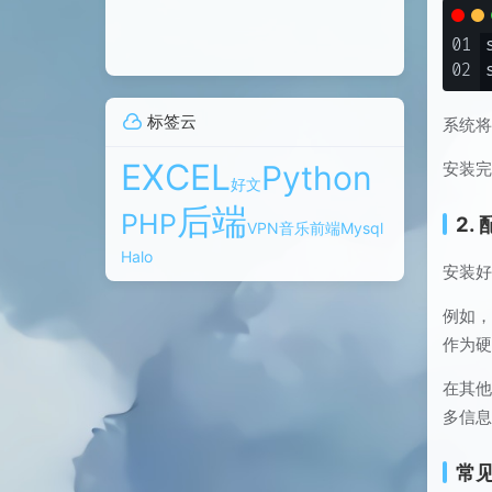
01
02
标签云
系统将
EXCEL
安装
Python
好文
后端
PHP
2.
VPN
音乐
前端
Mysql
Halo
安装好 
例如，在
作为
在其
多信
常