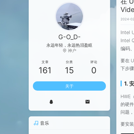
在 U
Vid
2024-02
Int
G-O_D-
Inte
永远年轻，永远热泪盈眶
编码
神户
要在 U
文章
分类
评论
161
15
0
下步
1.
关于
HWE
的硬件
问题，
音乐
要安装