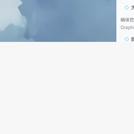
确保您
Graph
请参阅 
后
在 U